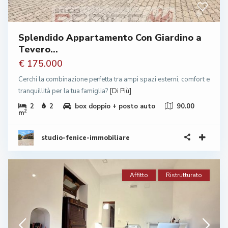
Splendido Appartamento Con Giardino a
Tevero...
€ 175.000
Cerchi la combinazione perfetta tra ampi spazi esterni, comfort e
tranquillità per la tua famiglia?
[Di Più]
2
2
box doppio + posto auto
90.00
2
m
studio-fenice-immobiliare
Affitto
Ristrutturato