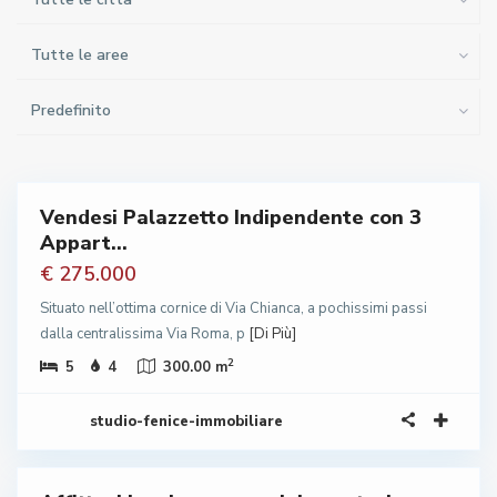
Tutte le aree
Predefinito
Vendesi Palazzetto Indipendente con 3
a
Appart...
bile
€ 275.000
Situato nell’ottima cornice di Via Chianca, a pochissimi passi
dalla centralissima Via Roma, p
[Di Più]
2
5
4
300.00 m
studio-fenice-immobiliare