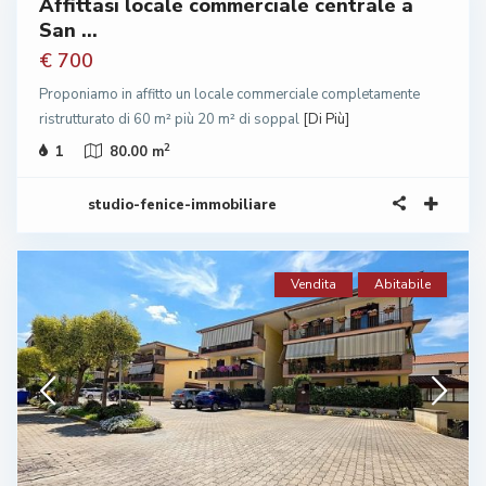
Affittasi locale commerciale centrale a
San ...
rato
€ 700
Proponiamo in affitto un locale commerciale completamente
ristrutturato di 60 m² più 20 m² di soppal
[Di Più]
2
1
80.00 m
studio-fenice-immobiliare
Vendita
Abitabile