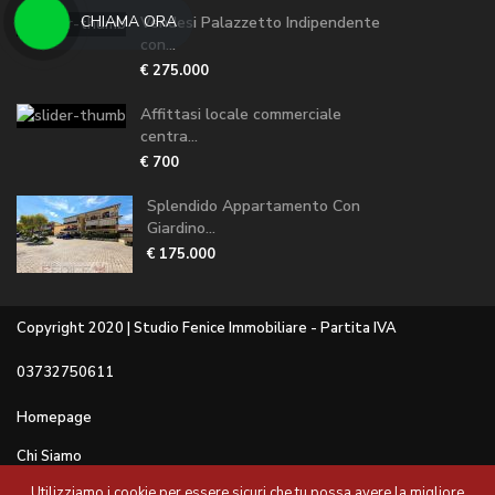
CHIAMA ORA
Vendesi Palazzetto Indipendente
con...
€ 275.000
Affittasi locale commerciale
centra...
€ 700
Splendido Appartamento Con
Giardino...
€ 175.000
Copyright 2020 | Studio Fenice Immobiliare - Partita IVA
03732750611
Homepage
Chi Siamo
Utilizziamo i cookie per essere sicuri che tu possa avere la migliore
Servizi