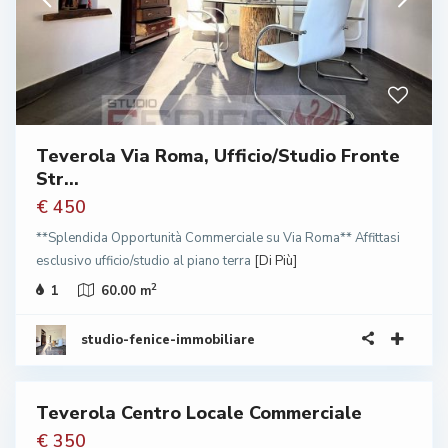
Teverola Via Roma, Ufficio/Studio Fronte
Str...
€ 450
**Splendida Opportunità Commerciale su Via Roma** Affittasi
esclusivo ufficio/studio al piano terra
[Di Più]
2
1
60.00 m
studio-fenice-immobiliare
Teverola Centro Locale Commerciale
to
ente
€ 350