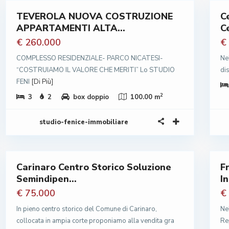
TEVEROLA NUOVA COSTRUZIONE
C
Vendita
APPARTAMENTI ALTA...
C
Abitabile
one
€ 260.000
€
COMPLESSO RESIDENZIALE- PARCO NICATESI-
Nel
“COSTRUIAMO IL VALORE CHE MERITI” Lo STUDIO
di
FENI
[Di Più]
2
3
2
box doppio
100.00 m
studio-fenice-immobiliare
Carinaro Centro Storico Soluzione
F
Vendita
Semindipen...
I
rato
Da
Ristrutturare
€ 75.000
€
In pieno centro storico del Comune di Carinaro,
Ne
collocata in ampia corte proponiamo alla vendita gra
Re