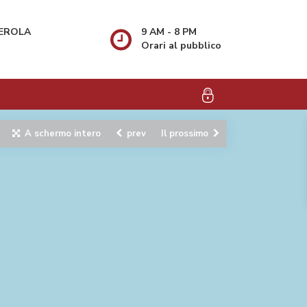
VEROLA
9 AM - 8 PM
Orari al pubblico
A schermo intero
prev
Il prossimo