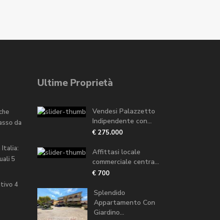
Ultime Proprietà
Vendesi Palazzetto
 che
Indipendente con...
passo da
€ 275.000
Italia:
Affittasi locale
uali
5
commerciale centra...
€ 700
ntivo
4
Splendido
Appartamento Con
Giardino...