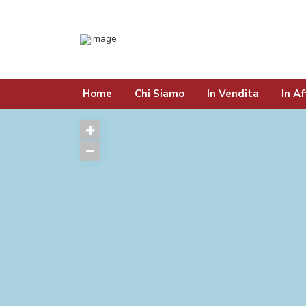
Home
Chi Siamo
In Vendita
In Af