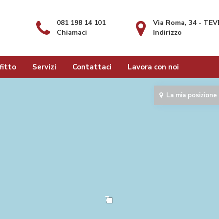
081 198 14 101
Via Roma, 34 - TE
Chiamaci
Indirizzo
fitto
Servizi
Contattaci
Lavora con noi
La mia posizione
7