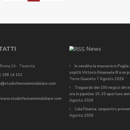
TATTI
News
 Roma 34 - Teverola
In vendita la masseria in Puglia
ospitò Vittorio Emanuele III a un 
1 198 14 101
Torre Guaceto
7 Agosto 2026
o@studiofeniceimmobiliare.com
Traguardo dei 100 negozi dm in 
ora in pipeline 15-20 aperture ann
//www.studiofeniceimmobiliare.com
Agosto 2026
Cala Finanza, sequestro preve
Agosto 2026