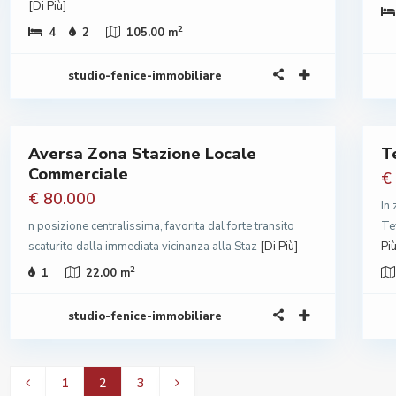
[Di Più]
2
4
2
105.00 m
studio-fenice-immobiliare
Aversa Zona Stazione Locale
T
Vendita
Commerciale
rato
Recente
€
€ 80.000
In
n posizione centralissima, favorita dal forte transito
Te
scaturito dalla immediata vicinanza alla Staz
[Di Più]
Più
2
1
22.00 m
studio-fenice-immobiliare
1
2
3