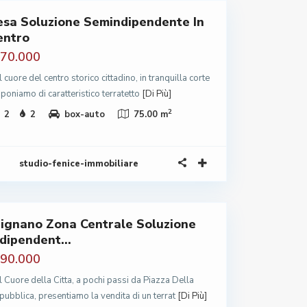
esa Soluzione Semindipendente In
entro
 70.000
 cuore del centro storico cittadino, in tranquilla corte
sponiamo di caratteristico terratetto
[Di Più]
2
2
2
box-auto
75.00 m
studio-fenice-immobiliare
rignano Zona Centrale Soluzione
ndipendent...
 90.000
l Cuore della Citta, a pochi passi da Piazza Della
pubblica, presentiamo la vendita di un terrat
[Di Più]