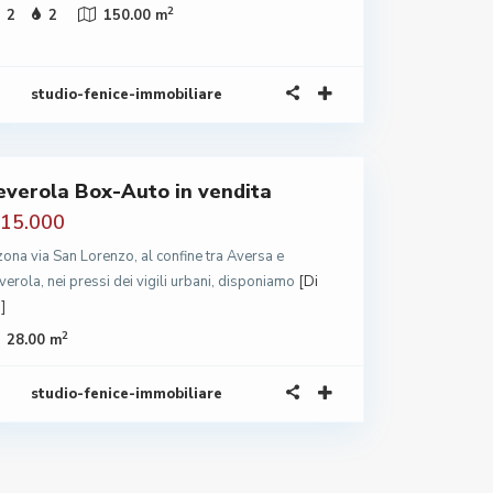
2
2
2
150.00 m
studio-fenice-immobiliare
everola Box-Auto in vendita
 15.000
 zona via San Lorenzo, al confine tra Aversa e
verola, nei pressi dei vigili urbani, disponiamo
[Di
]
2
28.00 m
studio-fenice-immobiliare