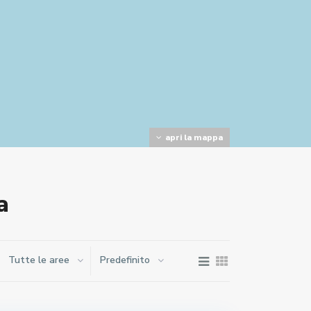
apri la mappa
a
Tutte le aree
Predefinito